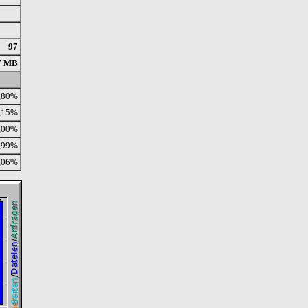
97
7 MB
,80%
,15%
,00%
,99%
,06%