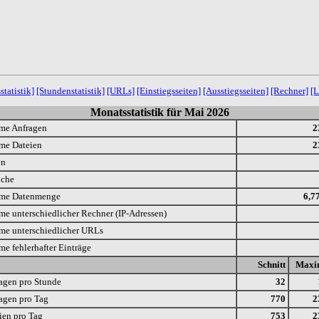
statistik]
[Stundenstatistik]
[URLs]
[Einstiegsseiten]
[Ausstiegsseiten]
[Rechner]
[L
Monatsstatistik für Mai 2026
me Anfragen
2
me Dateien
2
en
uche
me Datenmenge
6,7
e unterschiedlicher Rechner (IP-Adressen)
e unterschiedlicher URLs
e fehlerhafter Einträge
Schnitt
Max
agen pro Stunde
32
agen pro Tag
770
2
ien pro Tag
753
2