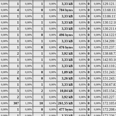
1
1
3,33 kB
0
129.121.
0,00%
0,00%
0,00%
0,05%
0,00%
4
0
784 bytes
0
13.68.13
0,00%
0,02%
0,00%
0,01%
0,00%
1
1
3,33 kB
0
13.86.11
0,00%
0,00%
0,00%
0,05%
0,00%
1
1
3,33 kB
0
130.12.1
0,00%
0,00%
0,00%
0,05%
0,00%
1
1
3,33 kB
0
130.211.
0,00%
0,00%
0,00%
0,05%
0,00%
1
0
496 bytes
0
134.122.
0,00%
0,00%
0,00%
0,01%
0,00%
1
1
3,33 kB
0
134.209.
0,00%
0,00%
0,00%
0,05%
0,00%
1
0
476 bytes
0
135.237.
0,00%
0,00%
0,00%
0,01%
0,00%
2
1
3,92 kB
0
138.68.7
0,00%
0,01%
0,00%
0,06%
0,00%
1
1
3,33 kB
0
142.93.1
0,00%
0,00%
0,00%
0,05%
0,00%
1
1
3,33 kB
0
143.110.
0,00%
0,00%
0,00%
0,05%
0,00%
2
0
1,09 kB
0
151.243.
0,00%
0,01%
0,00%
0,02%
0,00%
6
0
3,26 kB
0
151.243.
0,00%
0,03%
0,00%
0,05%
0,00%
1
1
3,33 kB
0
156.67.8
0,00%
0,00%
0,00%
0,05%
0,00%
5
2
10,84 kB
0
165.154.
0,00%
0,02%
0,01%
0,16%
0,00%
2
1
3,92 kB
0
165.227.
0,00%
0,01%
0,00%
0,06%
0,00%
307
10
261,55 kB
0
172.105.
0,00%
1,29%
0,04%
3,86%
0,00%
1
0
477 bytes
0
172.208.
0,00%
0,00%
0,00%
0,01%
0,00%
1
1
3,33 kB
0
172.236.
0,00%
0,00%
0,00%
0,05%
0,00%