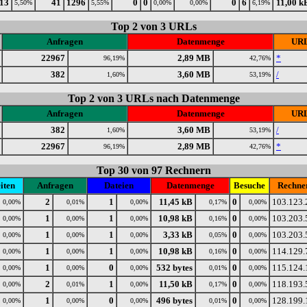
13
41
1296
0
0
0
6
11,00 k
5,50%
5,55%
0,00%
0,00%
6,19%
Top 2 von 3 URLs
Anfragen
Datenmenge
UR
22967
2,89 MB
*
96,19%
42,76%
382
3,60 MB
/
1,60%
53,19%
Top 2 von 3 URLs nach Datenmenge
Anfragen
Datenmenge
UR
382
3,60 MB
/
1,60%
53,19%
22967
2,89 MB
*
96,19%
42,76%
Top 30 von 97 Rechnern
iten
Anfragen
Dateien
Datenmenge
Besuche
Rechne
2
1
11,45 kB
0
103.123.
0,00%
0,01%
0,00%
0,17%
0,00%
1
1
10,98 kB
0
103.203.
0,00%
0,00%
0,00%
0,16%
0,00%
1
1
3,33 kB
0
103.203.
0,00%
0,00%
0,00%
0,05%
0,00%
1
1
10,98 kB
0
114.129.
0,00%
0,00%
0,00%
0,16%
0,00%
1
0
532 bytes
0
115.124.
0,00%
0,00%
0,00%
0,01%
0,00%
2
1
11,50 kB
0
118.193.
0,00%
0,01%
0,00%
0,17%
0,00%
1
0
496 bytes
0
128.199.
0,00%
0,00%
0,00%
0,01%
0,00%