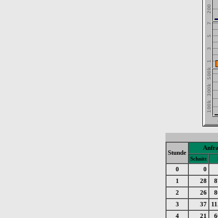
Anfr
Stunde
Schnitt
0
0
1
28
8
2
26
8
3
37
11
4
21
6