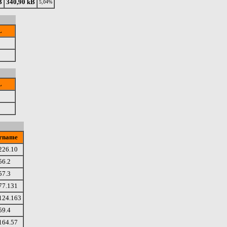
B
340,90 kB
5,04%
L
L
rname
226.10
56.2
57.3
77.131
124.163
59.4
164.57