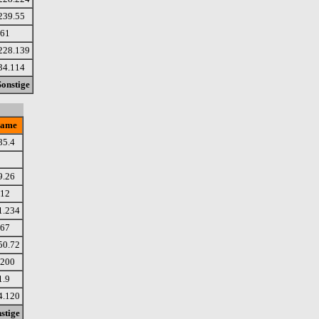
239.55
.61
228.139
34.114
Sonstige
name
85.4
9.26
.12
1.234
.67
50.72
.200
1.9
4.120
stige