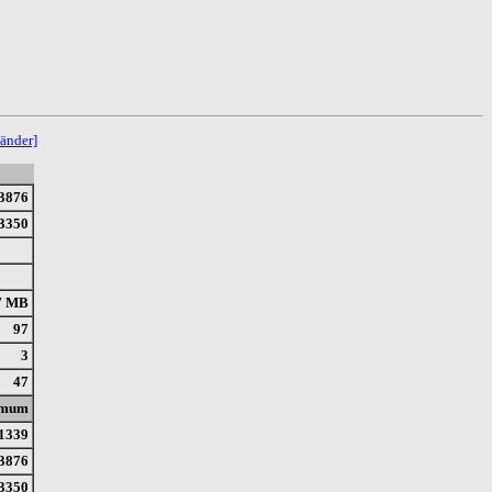
änder]
3876
3350
7 MB
97
3
47
imum
1339
3876
3350