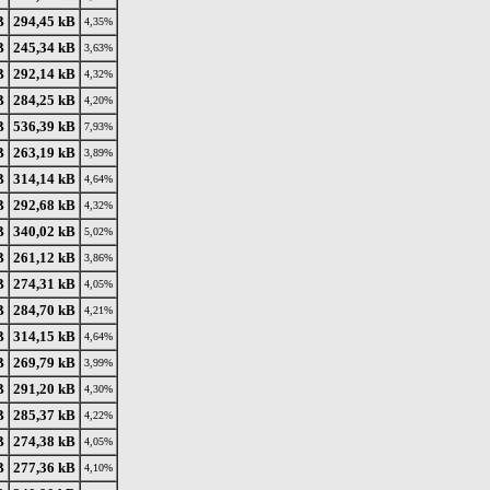
B
294,45 kB
4,35%
B
245,34 kB
3,63%
B
292,14 kB
4,32%
B
284,25 kB
4,20%
B
536,39 kB
7,93%
B
263,19 kB
3,89%
B
314,14 kB
4,64%
B
292,68 kB
4,32%
B
340,02 kB
5,02%
B
261,12 kB
3,86%
B
274,31 kB
4,05%
B
284,70 kB
4,21%
B
314,15 kB
4,64%
B
269,79 kB
3,99%
B
291,20 kB
4,30%
B
285,37 kB
4,22%
B
274,38 kB
4,05%
B
277,36 kB
4,10%