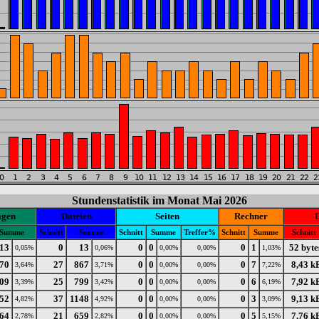
Stundenstatistik im Monat Mai 2026
agen
Dateien
Seiten
Rechner
Summe
Schnitt
Summe
Schnitt
Summe
Treffer%
Schnitt
Summe
Schnitt
13
0
13
0
0
0
1
52 byte
0,05%
0,06%
0,00%
0,00%
1,03%
70
27
867
0
0
0
7
8,43 k
3,64%
3,71%
0,00%
0,00%
7,22%
09
25
799
0
0
0
6
7,92 k
3,39%
3,42%
0,00%
0,00%
6,19%
52
37
1148
0
0
0
3
9,13 k
4,82%
4,92%
0,00%
0,00%
3,09%
64
21
659
0
0
0
5
7,76 k
2,78%
2,82%
0,00%
0,00%
5,15%