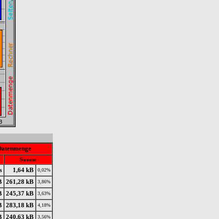
Datenmenge
Summe
s
1,64 kB
0,02%
B
261,28 kB
3,86%
B
245,37 kB
3,63%
B
283,18 kB
4,18%
B
240,63 kB
3,56%