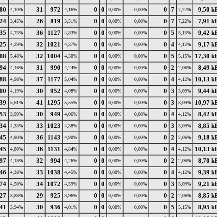
80
31
972
0
0
0
7
9,50 k
4,10%
4,16%
0,00%
0,00%
7,22%
24
26
819
0
0
0
7
7,91 k
3,45%
3,51%
0,00%
0,00%
7,22%
35
36
1127
0
0
0
5
9,42 k
4,75%
4,83%
0,00%
0,00%
5,15%
25
32
1021
0
0
0
4
9,17 k
4,29%
4,37%
0,00%
0,00%
4,12%
08
32
1004
0
0
0
5
17,30 k
5,48%
4,30%
0,00%
0,00%
5,15%
94
31
990
0
0
0
2
8,49 k
4,16%
4,24%
0,00%
0,00%
2,06%
88
37
1177
0
0
0
4
10,13 k
4,98%
5,04%
0,00%
0,00%
4,12%
00
30
952
0
0
0
3
9,44 k
4,19%
4,08%
0,00%
0,00%
3,09%
39
41
1295
0
0
0
3
10,97 k
5,61%
5,55%
0,00%
0,00%
3,09%
53
30
949
0
0
0
4
8,42 k
3,99%
4,06%
0,00%
0,00%
4,12%
34
33
1023
0
0
0
3
8,85 k
4,33%
4,38%
0,00%
0,00%
3,09%
45
36
1143
0
0
0
2
9,18 k
4,80%
4,90%
0,00%
0,00%
2,06%
45
36
1131
0
0
0
4
10,13 k
4,80%
4,84%
0,00%
0,00%
4,12%
97
32
994
0
0
0
2
8,70 k
4,18%
4,26%
0,00%
0,00%
2,06%
46
33
1038
0
0
0
4
9,39 k
4,38%
4,45%
0,00%
0,00%
4,12%
74
34
1072
0
0
0
3
9,21 k
4,50%
4,59%
0,00%
0,00%
3,09%
27
29
925
0
0
0
2
8,85 k
3,88%
3,96%
0,00%
0,00%
2,06%
41
30
936
0
0
0
5
8,95 k
3,94%
4,01%
0,00%
0,00%
5,15%