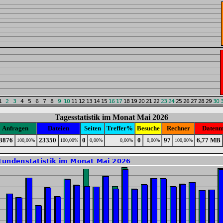
Tagesstatistik im Monat Mai 2026
Anfragen
Dateien
Seiten
Treffer%
Besuche
Rechner
Datenm
3876
23350
0
0
97
6,77 MB
100,00%
100,00%
0,00%
0,00%
0,00%
100,00%