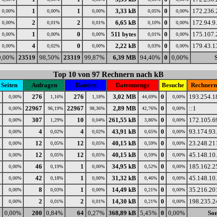
1
1
3,33 kB
0
172.236.
0,00%
0,00%
0,00%
0,05%
0,00%
2
2
6,65 kB
0
172.94.9
0,00%
0,01%
0,01%
0,10%
0,00%
1
0
511 bytes
0
175.107.
0,00%
0,00%
0,00%
0,01%
0,00%
4
0
2,22 kB
0
179.43.1
0,00%
0,02%
0,00%
0,03%
0,00%
0,00%
23519
98,50%
23319
99,87%
6,39 MB
94,40%
0
0,00%
Top 10 von 97 Rechnern nach kB
Seiten
Anfragen
Dateien
Datenmenge
Besuche
Rechner
0
276
276
3,02 MB
0
193.254.1
0,00%
1,16%
1,18%
44,69%
0,00%
0
22967
22967
2,89 MB
0
::1
0,00%
96,19%
98,36%
42,76%
0,00%
0
307
10
261,55 kB
0
172.105.6
0,00%
1,29%
0,04%
3,86%
0,00%
0
4
4
43,91 kB
0
93.174.93
0,00%
0,02%
0,02%
0,65%
0,00%
0
12
12
40,15 kB
0
23.248.21
0,00%
0,05%
0,05%
0,59%
0,00%
0
12
12
40,15 kB
0
45.148.10
0,00%
0,05%
0,05%
0,59%
0,00%
0
46
1
34,95 kB
0
185.162.2
0,00%
0,19%
0,00%
0,52%
0,00%
0
42
1
31,32 kB
0
45.148.10
0,00%
0,18%
0,00%
0,46%
0,00%
0
8
1
14,49 kB
0
35.216.20
0,00%
0,03%
0,00%
0,21%
0,00%
0
2
2
14,30 kB
0
198.235.2
0,00%
0,01%
0,01%
0,21%
0,00%
0
0,00%
200
0,84%
64
0,27%
368,89 kB
5,45%
0
0,00%
Son