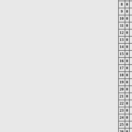
8
0
9
0
10
0
11
0
12
0
13
0
14
0
15
0
16
0
17
0
18
0
19
0
20
0
21
0
22
0
23
0
24
0
25
0
26
0