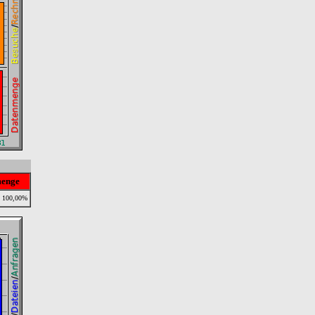
enge
100,00%