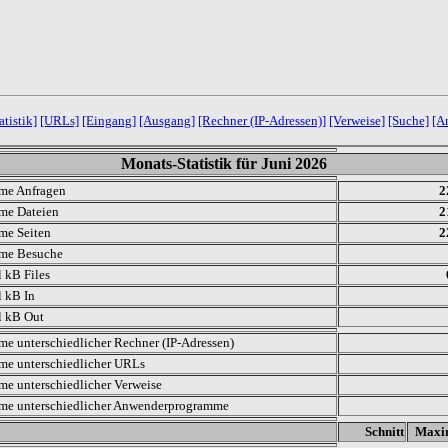
tistik]
[URLs]
[Eingang]
[Ausgang]
[Rechner (IP-Adressen)]
[Verweise]
[Suche]
[A
Monats-Statistik für Juni 2026
me Anfragen
2
me Dateien
2
e Seiten
2
me Besuche
l kB Files
l kB In
l kB Out
e unterschiedlicher Rechner (IP-Adressen)
e unterschiedlicher URLs
e unterschiedlicher Verweise
e unterschiedlicher Anwenderprogramme
.
Schnitt
Max