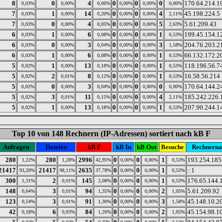
8
0
4
0
0
0
170.64.214.1
0,03%
0,00%
0,06%
0,00%
0,00%
0,00%
7
1
14
0
0
4
45.198.224.5
0,03%
0,00%
0,20%
0,00%
0,00%
2,11%
7
0
4
0
0
5
5.61.209.43
0,03%
0,00%
0,05%
0,00%
0,00%
2,63%
6
1
6
0
0
1
199.45.154.1
0,03%
0,00%
0,08%
0,00%
0,00%
0,53%
6
0
3
0
0
3
204.76.203.2
0,03%
0,00%
0,04%
0,00%
0,00%
1,58%
6
1
6
0
0
1
66.132.172.2
0,03%
0,00%
0,08%
0,00%
0,00%
0,53%
5
1
13
0
0
1
118.196.56.7
0,02%
0,00%
0,18%
0,00%
0,00%
0,53%
5
2
8
0
0
1
16.58.56.214
0,02%
0,01%
0,12%
0,00%
0,00%
0,53%
5
0
3
0
0
0
170.64.144.2
0,02%
0,00%
0,04%
0,00%
0,00%
0,00%
5
3
11
0
0
4
185.242.226.
0,02%
0,01%
0,15%
0,00%
0,00%
2,11%
5
1
13
0
0
1
207.90.244.1
0,02%
0,00%
0,18%
0,00%
0,00%
0,53%
Top 10 von 148 Rechnern (IP-Adressen) sortiert nach kB F
Anfragen
Dateien
kB F
kB In
kB Out
Besuche
Rechnern
280
280
2996
0
0
1
193.254.185
1,22%
1,28%
42,95%
0,00%
0,00%
0,53%
21417
21417
2635
0
0
1
::1
93,20%
98,11%
37,78%
0,00%
0,00%
0,53%
300
2
145
0
0
1
176.65.144.
1,31%
0,01%
2,08%
0,00%
0,00%
0,53%
148
3
94
0
0
2
5.61.209.92
0,64%
0,01%
1,35%
0,00%
0,00%
1,05%
123
3
91
0
0
3
45.148.10.2
0,54%
0,01%
1,30%
0,00%
0,00%
1,58%
42
6
84
0
0
2
45.154.98.1
0,18%
0,03%
1,20%
0,00%
0,00%
1,05%