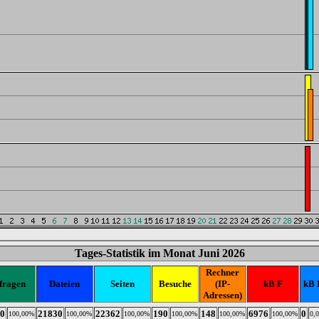
Tages-Statistik im Monat Juni 2026
Rechner
fragen
Dateien
Seiten
Besuche
(IP-
kB F
kB 
Adressen)
0
21830
22362
190
148
6976
0
100,00%
100,00%
100,00%
100,00%
100,00%
100,00%
0,