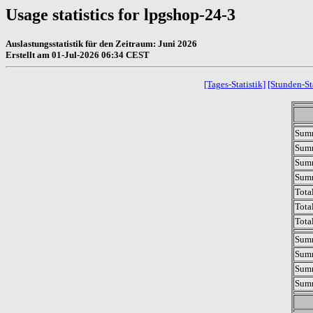
Usage statistics for lpgshop-24-3
Auslastungsstatistik für den Zeitraum: Juni 2026
Erstellt am 01-Jul-2026 06:34 CEST
[Tages-Statistik]
[Stunden-Sta
Sum
Sum
Summ
Sum
Tota
Tota
Tota
Summ
Summ
Summ
Summ