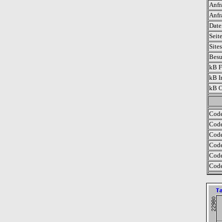
Anfr
Anfr
Date
Seit
Site
Besu
kB F
kB I
kB O
Code
Code
Code
Code
Code
Code