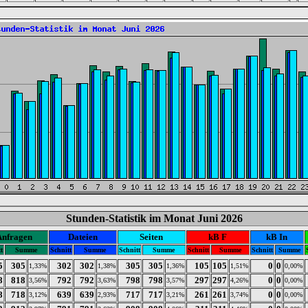
Stunden-Statistik im Monat Juni 2026
Anfragen
Dateien
Seiten
kB F
kB In
t
Summe
Schnitt
Summe
Schnitt
Summe
Schnitt
Summe
Schnitt
Summe
5
305
302
302
305
305
105
105
0
0
1,33%
1,38%
1,36%
1,51%
0,00%
8
818
792
792
798
798
297
297
0
0
3,56%
3,63%
3,57%
4,26%
0,00%
8
718
639
639
717
717
261
261
0
0
3,12%
2,93%
3,21%
3,74%
0,00%