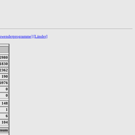
nwenderprogramme]
[Länder]
2980
1830
2362
190
6976
0
0
148
1
6
104
imum