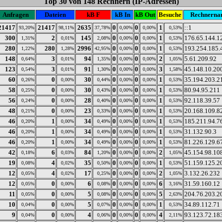
Top 30 von 148 Rechnern (IP-Adressen)
Anfragen
Dateien
kB F
kB In
kB Out
Besuche
Rechnerna
21417
21417
2635
0
0
1
::1
93,20%
98,11%
37,78%
0,00%
0,00%
0,53%
300
2
145
0
0
1
176.65.144.1
1,31%
0,01%
2,08%
0,00%
0,00%
0,53%
280
280
2996
0
0
1
193.254.185.
1,22%
1,28%
42,95%
0,00%
0,00%
0,53%
148
3
94
0
0
2
5.61.209.92
0,64%
0,01%
1,35%
0,00%
0,00%
1,05%
123
3
91
0
0
3
45.148.10.20
0,54%
0,01%
1,30%
0,00%
0,00%
1,58%
60
0
30
0
0
1
35.194.203.2
0,26%
0,00%
0,44%
0,00%
0,00%
0,53%
58
0
30
0
0
1
80.94.95.211
0,25%
0,00%
0,43%
0,00%
0,00%
0,53%
56
0
28
0
0
1
92.118.39.57
0,24%
0,00%
0,40%
0,00%
0,00%
0,53%
48
0
23
0
0
1
20.168.109.8
0,21%
0,00%
0,33%
0,00%
0,00%
0,53%
46
1
34
0
0
1
185.211.94.7
0,20%
0,00%
0,49%
0,00%
0,00%
0,53%
46
1
34
0
0
1
31.132.90.3
0,20%
0,00%
0,49%
0,00%
0,00%
0,53%
46
1
34
0
0
1
81.226.129.6
0,20%
0,00%
0,49%
0,00%
0,00%
0,53%
42
6
84
0
0
2
45.154.98.10
0,18%
0,03%
1,20%
0,00%
0,00%
1,05%
19
4
35
0
0
1
51.159.125.2
0,08%
0,02%
0,50%
0,00%
0,00%
0,53%
12
4
17
0
0
2
3.132.26.232
0,05%
0,02%
0,25%
0,00%
0,00%
1,05%
12
0
6
0
0
6
31.59.160.12
0,05%
0,00%
0,08%
0,00%
0,00%
3,16%
11
0
5
0
0
5
204.76.203.2
0,05%
0,00%
0,08%
0,00%
0,00%
2,63%
10
0
5
0
0
1
34.89.112.71
0,04%
0,00%
0,07%
0,00%
0,00%
0,53%
9
0
4
0
0
4
93.123.72.18
0,04%
0,00%
0,06%
0,00%
0,00%
2,11%