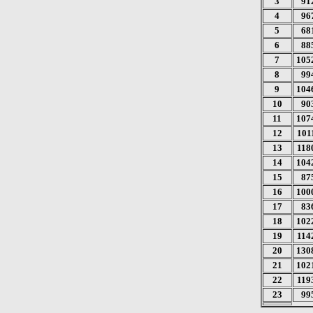
3
91
4
96
5
68
6
88
7
105
8
99
9
104
10
90
11
107
12
101
13
118
14
104
15
87
16
100
17
83
18
102
19
114
20
130
21
102
22
119
23
99