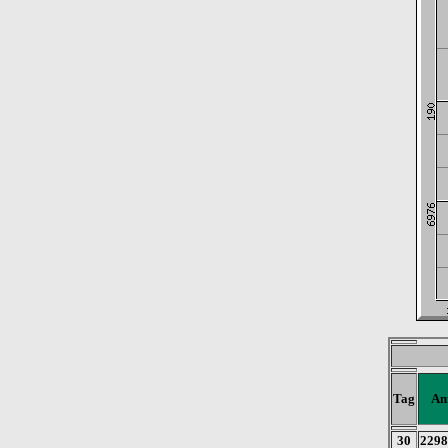
Tag
An
30
2298