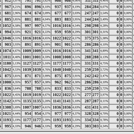
2
912
791
791
908
908
311
311
0
0
3,97%
3,62%
4,06%
4,46%
0,00%
7
967
896
896
937
937
284
284
0
0
4,21%
4,10%
4,19%
4,07%
0,00%
1
681
674
674
677
677
247
247
0
0
2,96%
3,09%
3,03%
3,54%
0,00%
5
885
881
881
883
883
244
244
0
0
3,85%
4,04%
3,95%
3,49%
0,00%
2
1052
997
997
1016
1016
298
298
0
0
4,58%
4,57%
4,54%
4,28%
0,00%
4
994
921
921
959
959
301
301
0
0
4,33%
4,22%
4,29%
4,31%
0,00%
6
1046
1016
1016
1022
1022
375
375
0
0
4,55%
4,65%
4,57%
5,38%
0,00%
3
903
891
891
901
901
286
286
0
0
3,93%
4,08%
4,03%
4,10%
0,00%
4
1074
1009
1009
1016
1016
341
341
0
0
4,67%
4,62%
4,54%
4,89%
0,00%
1
1011
1001
1001
1008
1008
288
288
0
0
4,40%
4,59%
4,51%
4,13%
0,00%
0
1180
1127
1127
1177
1177
331
331
0
0
5,13%
5,16%
5,26%
4,75%
0,00%
2
1042
1039
1039
1040
1040
259
259
0
0
4,53%
4,76%
4,65%
3,72%
0,00%
5
875
871
871
875
875
242
242
0
0
3,81%
3,99%
3,91%
3,47%
0,00%
0
1000
957
957
962
962
286
286
0
0
4,35%
4,38%
4,30%
4,10%
0,00%
6
836
788
788
833
833
259
259
0
0
3,64%
3,61%
3,73%
3,72%
0,00%
2
1022
1019
1019
1022
1022
277
277
0
0
4,45%
4,67%
4,57%
3,97%
0,00%
2
1142
1135
1135
1141
1141
287
287
0
0
4,97%
5,20%
5,10%
4,11%
0,00%
8
1308
1007
1007
1036
1036
431
431
0
0
5,69%
4,61%
4,63%
6,18%
0,00%
1
1021
954
954
977
977
328
328
0
0
4,44%
4,37%
4,37%
4,70%
0,00%
3
1193
1177
1177
1193
1193
334
334
0
0
5,19%
5,39%
5,33%
4,78%
0,00%
5
995
946
946
959
959
303
303
0
0
4,33%
4,33%
4,29%
4,34%
0,00%