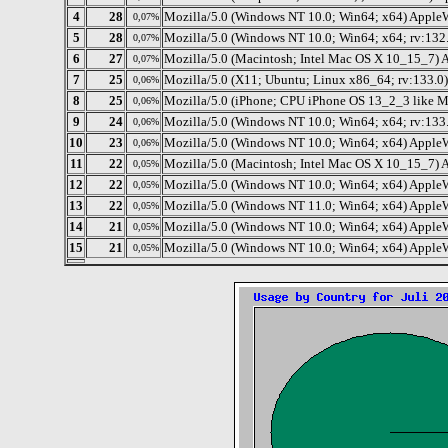
4
28
Mozilla/5.0 (Windows NT 10.0; Win64; x64) Apple
0,07%
5
28
Mozilla/5.0 (Windows NT 10.0; Win64; x64; rv:132
0,07%
6
27
Mozilla/5.0 (Macintosh; Intel Mac OS X 10_15_7) 
0,07%
7
25
Mozilla/5.0 (X11; Ubuntu; Linux x86_64; rv:133.0
0,06%
8
25
Mozilla/5.0 (iPhone; CPU iPhone OS 13_2_3 like 
0,06%
9
24
Mozilla/5.0 (Windows NT 10.0; Win64; x64; rv:133
0,06%
10
23
Mozilla/5.0 (Windows NT 10.0; Win64; x64) Apple
0,06%
11
22
Mozilla/5.0 (Macintosh; Intel Mac OS X 10_15_7) 
0,05%
12
22
Mozilla/5.0 (Windows NT 10.0; Win64; x64) Apple
0,05%
13
22
Mozilla/5.0 (Windows NT 11.0; Win64; x64) Apple
0,05%
14
21
Mozilla/5.0 (Windows NT 10.0; Win64; x64) Apple
0,05%
15
21
Mozilla/5.0 (Windows NT 10.0; Win64; x64) Apple
0,05%