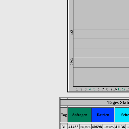
Tages-Stat
Tag
Anfragen
Dateien
Seit
31
41465
40698
41136
100,00%
100,00%
1