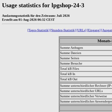
Usage statistics for lpgshop-24-3
Auslastungsstatistik für den Zeitraum: Juli 2026
Erstellt am 01-Aug-2026 06:32 CEST
[Tages-Statistik]
[Stunden-Statistik]
[URLs]
[Eingang]
[Ausga
Monats-S
Summe Anfragen
Summe Dateien
Summe Seiten
Summe Besuche
Total kB Files
Total kB In
Total kB Out
Summe unterschiedlicher Rechner (IP-
Summe unterschiedlicher URLs
Summe unterschiedlicher Verweise
Summe unterschiedlicher Anwenderp
.