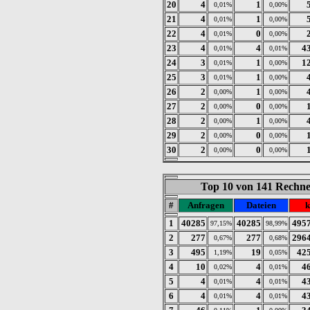
20
4
1
0,01%
0,00%
21
4
1
0,01%
0,00%
22
4
0
0,01%
0,00%
23
4
4
4
0,01%
0,01%
24
3
1
1
0,01%
0,00%
25
3
1
0,01%
0,00%
26
2
1
0,00%
0,00%
27
2
0
0,00%
0,00%
28
2
1
0,00%
0,00%
29
2
0
0,00%
0,00%
30
2
0
0,00%
0,00%
Top 10 von 141 Rechner
#
Anfragen
Dateien
k
1
40285
40285
495
97,15%
98,99%
2
277
277
296
0,67%
0,68%
3
495
19
42
1,19%
0,05%
4
10
4
4
0,02%
0,01%
5
4
4
4
0,01%
0,01%
6
4
4
4
0,01%
0,01%