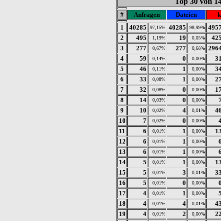
Top 30 von 1
#
Anfragen
Dateien
k
1
40285
40285
495
97,15%
98,99%
2
495
19
42
1,19%
0,05%
3
277
277
296
0,67%
0,68%
4
59
0
3
0,14%
0,00%
5
46
1
3
0,11%
0,00%
6
33
1
2
0,08%
0,00%
7
32
0
1
0,08%
0,00%
8
14
0
0,03%
0,00%
9
10
4
4
0,02%
0,01%
10
7
0
0,02%
0,00%
11
6
1
1
0,01%
0,00%
12
6
1
0,01%
0,00%
13
6
1
0,01%
0,00%
14
5
1
1
0,01%
0,00%
15
5
3
3
0,01%
0,01%
16
5
0
0,01%
0,00%
17
4
1
0,01%
0,00%
18
4
4
4
0,01%
0,01%
19
4
2
2
0,01%
0,00%