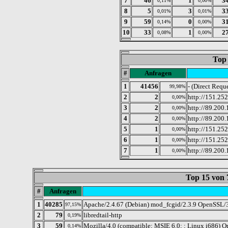
7
46
1
3
0,11%
0,00%
8
5
3
3
0,01%
0,01%
9
59
0
3
0,14%
0,00%
10
33
1
2
0,08%
0,00%
Top 
#
Anfragen
1
41456
- (Direct Requ
99,98%
2
2
http://151.25
0,00%
3
2
http://89.200.
0,00%
4
2
http://89.200.
0,00%
5
1
http://151.252
0,00%
6
1
http://151.25
0,00%
7
1
http://89.200.
0,00%
Top 15 von
#
Anfragen
1
40285
Apache/2.4.67 (Debian) mod_fcgid/2.3.9 OpenSSL/3
97,15%
2
79
libredtail-http
0,19%
3
59
Mozilla/4.0 (compatible; MSIE 6.0; ; Linux i686) Op
0,14%