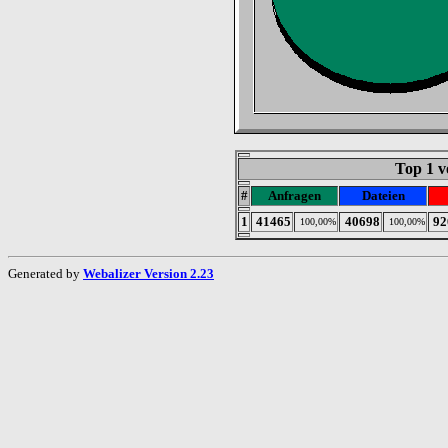
Top 1 v
#
Anfragen
Dateien
1
41465
40698
92
100,00%
100,00%
Generated by
Webalizer Version 2.23